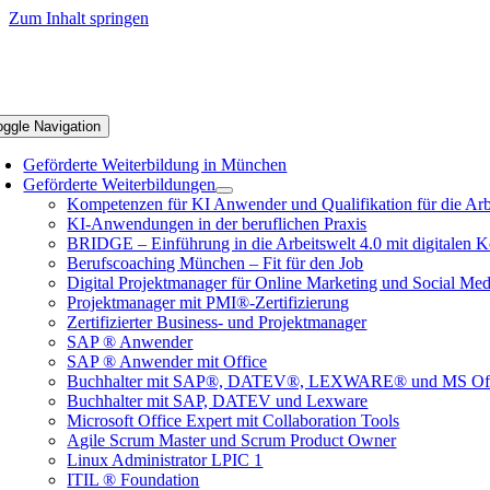
Zum Inhalt springen
oggle Navigation
Geförderte Weiterbildung in München
Geförderte Weiterbildungen
Kompetenzen für KI Anwender und Qualifikation für die Arb
KI-Anwendungen in der beruflichen Praxis
BRIDGE – Einführung in die Arbeitswelt 4.0 mit digitalen
Berufscoaching München – Fit für den Job
Digital Projektmanager für Online Marketing und Social Me
Projektmanager mit PMI®-Zertifizierung
Zertifizierter Business- und Projektmanager
SAP ® Anwender
SAP ® Anwender mit Office
Buchhalter mit SAP®, DATEV®, LEXWARE® und MS Off
Buchhalter mit SAP, DATEV und Lexware
Microsoft Office Expert mit Collaboration Tools
Agile Scrum Master und Scrum Product Owner
Linux Administrator LPIC 1
ITIL ® Foundation