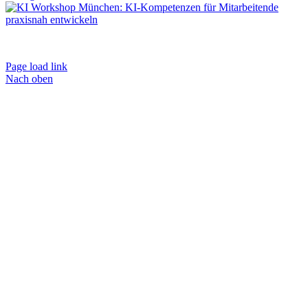
Impressum
|
AGB
|
Datenschutz
|
Kontakt
|
Weiterbildungen
Page load link
Nach oben