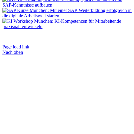
Impressum
|
AGB
|
Datenschutz
|
Kontakt
|
Weiterbildungen
Page load link
Nach oben