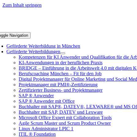
Zum Inhalt springen
oggle Navigation
Geförderte Weiterbildung in München
Geförderte Weiterbildungen
Kompetenzen für KI Anwender und Qualifikation für die Arb
KI-Anwendungen in der beruflichen Praxis
BRIDGE – Einführung in die Arbeitswelt 4.0 mit digitalen
Berufscoaching München – Fit für den Job
Digital Projektmanager für Online Marketing und Social Me
Projektmanager mit PMI®-Zertifizierung
Zertifizierter Business- und Projektmanager
SAP ® Anwender
SAP ® Anwender mit Office
Buchhalter mit SAP®, DATEV®, LEXWARE® und MS Off
Buchhalter mit SAP, DATEV und Lexware
Microsoft Office Expert mit Collaboration Tools
Agile Scrum Master und Scrum Product Owner
Linux Administrator LPIC 1
ITIL ® Foundation