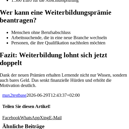
1.500 Euro für die Abschlussprüfung
Wer kann eine Weiterbildungsprämie
beantragen?
Menschen ohne Berufsabschluss
Arbeitssuchende, die in eine neue Branche wechseln
Personen, die ihre Qualifikation nachholen möchten
Fazit: Weiterbildung lohnt sich jetzt
doppelt
Dank der neuen Prämien erhalten Lernende nicht nur Wissen, sondern
auch bares Geld. Das senkt finanzielle Hürden und erhöht die
Motivation deutlich.
max2testbase
2026-06-29T12:43:37+02:00
Teilen Sie diesen Artikel!
Facebook
WhatsApp
Xing
E-Mail
Ähnliche Beiträge