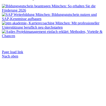
Impressum
|
AGB
|
Datenschutz
|
Kontakt
|
Weiterbildungen
Page load link
Nach oben