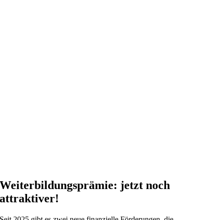
Weiterbildungsprämie:
jetzt noch
attraktiver!
Seit 2025 gibt es zwei neue finanzielle Förderungen, die