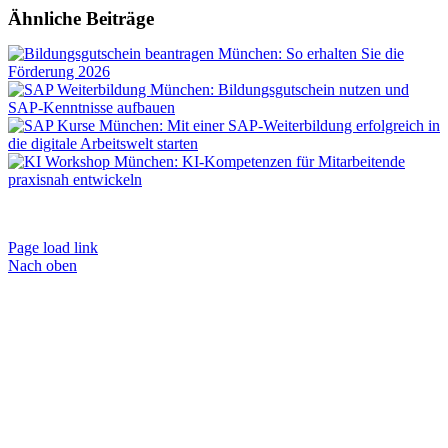
Ähnliche Beiträge
Impressum
|
AGB
|
Datenschutz
|
Kontakt
|
Weiterbildungen
Page load link
Nach oben