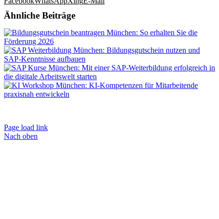
Facebook
WhatsApp
Xing
E-Mail
Ähnliche Beiträge
Impressum
|
AGB
|
Datenschutz
|
Kontakt
|
Weiterbildungen
Page load link
Nach oben